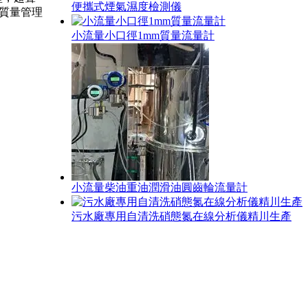
便攜式煙氣濕度檢測儀
0質量管理
小流量小口徑1mm質量流量計
小流量柴油重油潤滑油圓齒輪流量計
污水廠專用自清洗硝態氮在線分析儀精川生產