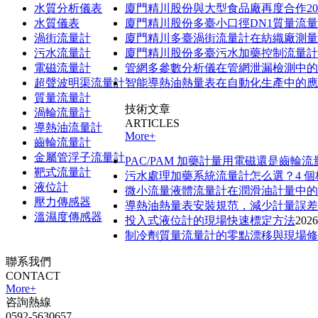
水質分析儀表
廈門精川股份與大型食品廠再度合作2
水質儀表
廈門精川股份多臺小口徑DN1質量流
渦街流量計
廈門精川多臺渦街流量計在紡織廠測量
污水流量計
廈門精川股份多臺污水加藥控制流量計
電磁流量計
管網多參數分析儀在管網泄漏檢測中
超聲波明渠流量計
智能導熱油熱量表在自動化生產中的應
質量流量計
技術文章
渦輪流量計
ARTICLES
導熱油流量計
More+
齒輪流量計
金屬管浮子流量計
PAC/PAM 加藥計量用電磁還是齒輪
靶式流量計
污水處理加藥系統流量計怎么選？4 
液位計
微小流量液體流量計在潤滑油計量中的
壓力傳感器
導熱油熱量表安裝規范，減少計量誤
溫濕度傳感器
投入式液位計的現場快速標定方法
2026
制冷劑質量流量計的零點漂移與現場
聯系我們
CONTACT
More+
咨詢熱線
0592-5630657