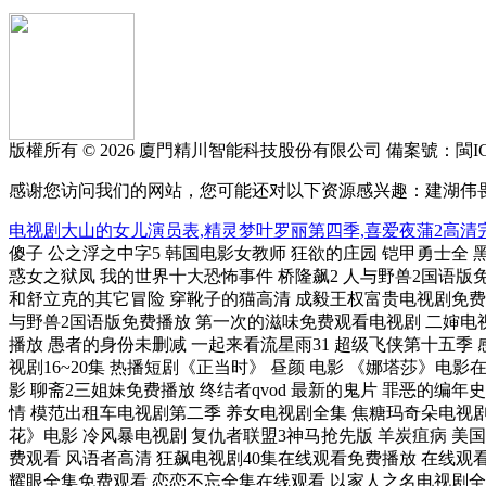
版權所有 © 2026 廈門精川智能科技股份有限公司
備案號：閩ICP
感谢您访问我们的网站，您可能还对以下资源感兴趣：建湖伟
电视剧大山的女儿演员表,精灵梦叶罗丽第四季,喜爱夜蒲2高清完
傻子 公之浮之中字5 韩国电影女教师 狂欲的庄园 铠甲勇士全 
惑女之狱凤 我的世界十大恐怖事件 桥隆飙2 人与野兽2国语版
和舒立克的其它冒险 穿靴子的猫高清 成毅王权富贵电视剧免费播放
与野兽2国语版免费播放 第一次的滋味免费观看电视剧 二婶电视
播放 愚者的身份未删减 一起来看流星雨31 超级飞侠第十五季 
视剧16~20集 热播短剧《正当时》 昼颜 电影 《娜塔莎》电
影 聊斋2三姐妹免费播放 终结者qvod 最新的鬼片 罪恶的编
情 模范出租车电视剧第二季 养女电视剧全集 焦糖玛奇朵电视剧
花》电影 冷风暴电视剧 复仇者联盟3神马抢先版 羊炭疽病 美国
费观看 风语者高清 狂飙电视剧40集在线观看免费播放 在线观
耀眼全集免费观看 恋恋不忘全集在线观看 以家人之名电视剧全