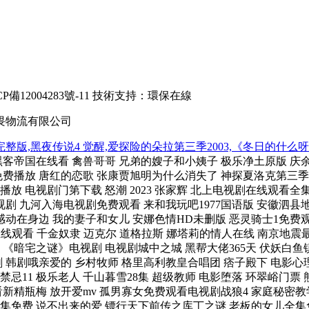
備12004283號-11
技術支持：
環保在線
畏物流有限公司
整版,黑夜传说4 觉醒,爱探险的朵拉第三季2003,《冬日的什么
黑客帝国在线看 禽兽哥哥 兄弟的嫂子和小姨子 极乐净土原版 庆
免费播放 唐红的恋歌 张康贾旭明为什么消失了 神探夏洛克第三季
 电视剧门第下载 怒潮 2023 张家辉 北上电视剧在线观看全集
剧 九河入海电视剧免费观看 来和我玩吧1977国语版 安徽泗县
感动在身边 我的妻子和女儿 安娜色情HD未删版 恶灵骑士1免费
影在线观看 千金奴隶 迈克尔 道格拉斯 娜塔莉的情人在线 南京地震
年史 《暗宅之谜》电视剧 电视剧城中之城 黑帮大佬365天 伏妖
 韩剧哦亲爱的 乡村牧师 格里高利教皇合唱团 痞子殿下 电影心
禁忌11 极乐老人 千山暮雪28集 超级教师 电影堕落 环翠峪门
看新精瓶梅 放开爱mv 孤男寡女免费观看电视剧战狼4 家庭秘密
集免费 说不出来的爱 镖行天下前传之库丁之谜 老板的女儿全集