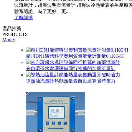
波流量計，超聲波明渠流量計,超聲波冷熱量表的生產廠家.依
體系認證。為了更好、更...
了解詳情
產品推薦
PRODUCTS
More+
精川DN1液體科里奧利質量流量計測量0.1KG/H
來自環保水處理設備同行推薦的加藥流量計
導熱油流量計熱能熱量表自動運算省時省力