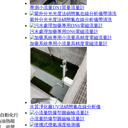
專測小流量DN1質量流量計
紫外分光光度法硝態氮在線分析儀帶清洗
污水處理加藥專用DN6電磁流量計
加藥系統專用小流量高精度電磁流量計
水質凈化廠UV法硝態氮在線分析儀
自動化行
小流量防爆型圓齒輪流量計
熱油熱能
型，超聲