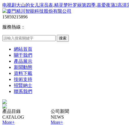
电视剧大山的女儿演员表,精灵梦叶罗丽第四季,喜爱夜蒲2高清完
15859215896
服務熱線：
網站首頁
關于我們
產品展示
新聞動態
資料下載
技術支持
招賢納士
聯系我們
產品目錄
公司新聞
CATALOG
NEWS
More+
More+