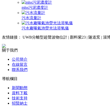
mlss污泥濃度計
污水流量計
污水廠曝氣池熒光法溶氧儀
友情鏈接：
UWB分離型超聲波物位計
|
顏料紫23
|
隧道窯
|
淄
關于我們
公司簡介
在線留言
聯系我們
導航欄目
新聞動態
資料下載
技術支持
招賢納士