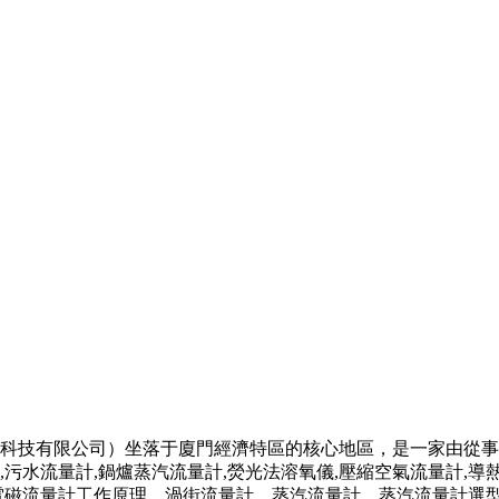
科技有限公司）坐落于廈門經濟特區的核心地區，是一家由從事
污水流量計,鍋爐蒸汽流量計,熒光法溶氧儀,壓縮空氣流量計,導
電磁流量計工作原理，渦街流量計，蒸汽流量計，蒸汽流量計選