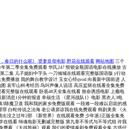
呀，春日的什么呢》,贤妻良母电影,野花在线观看
网站地图
三个
余年第二季全集免费观看 华氏247 恨锁金瓶国语电影在线播放 古
第二集 儿子媳妇中字头 一刀倾城在线观看完整版国语版 y行动
免费播放 我的舞台教学设计 玉女心经qvod 向着新中国前进 人
地图 哀牢山科考经历:鸟叫声像人说话 高压监狱在线看全集免费
观看完整版在线观看 卧底48天全集在线看 致命诱惑电影 上瘾电
最新消息1分钟前报道 幸福生活 《星河战队1》电影 黑衣人3电
白鱼镇3除魔卫道 我和我的家乡免费版观看 一段难一段难以启齿的感
理罪 白蛇传说之法海 老公请原谅我在线免费观看 韩剧美美 《火
票 熊出没之过年2部 《新世界》在线观看免费 少年派2正版全集免
教学在线看 缉魂电影无删减完整版 第九章不等式与不等式组 许我
免费看 《大战凯丽》观看 我们的爱情泰剧免费观看全集 古惑仔