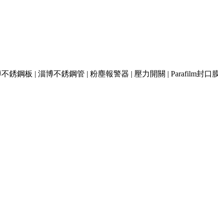
博不銹鋼板
|
淄博不銹鋼管
|
粉塵報警器
|
壓力開關
|
Parafilm封口