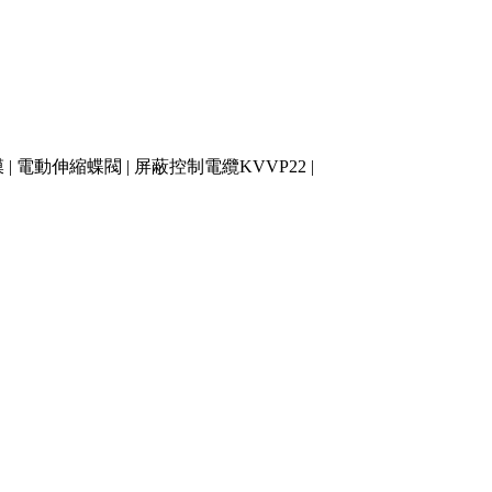
膜
|
電動伸縮蝶閥
|
屏蔽控制電纜KVVP22
|